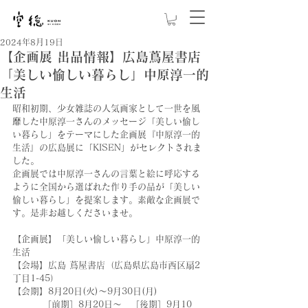
2024年8月19日
【企画展 出品情報】広島蔦屋書店
「美しい愉しい暮らし」中原淳一的
生活
昭和初期、少女雑誌の人気画家として一世を風
靡した中原淳一さんのメッセージ「美しい愉し
い暮らし」をテーマにした企画展『中原淳一的
生活』の広島展に「KISEN」がセレクトされま
した。
企画展では中原淳一さんの言葉と絵に呼応する
ように全国から選ばれた作り手の品が「美しい
愉しい暮らし」を提案します。素敵な企画展で
す。是非お越しくださいませ。
【企画展】「美しい愉しい暮らし」中原淳一的
生活
【会場】広島 蔦屋書店（広島県広島市西区扇2
丁目1-45）　　　　
【会期】8月20日(火)～9月30日(月)
　　　 ［前期］8月20日～　［後期］9月10