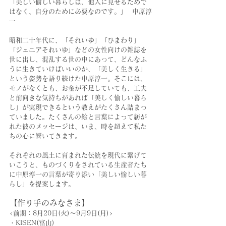
「美しい愉しい暮らしは、他人に見せるためで
はなく、自分のために必要なのです。」  中原淳
一
昭和二十年代に、「それいゆ」「ひまわり」
「ジュニアそれいゆ」などの女性向けの雑誌を
世に出し、混乱する世の中にあって、どんなふ
うに生きていけばいいのか、「美しく生きる」
という姿勢を語り続けた中原淳一。そこには、
モノがなくとも、お金が不足していても、工夫
と前向きな気持ちがあれば「美しく愉しい暮ら
し」が実現できるという教えがたくさん詰まっ
ていました。たくさんの絵と言葉によって紡が
れた彼のメッセージは、いま、時を超えて私た
ちの心に響いてきます。
それぞれの風土に育まれた伝統を現代に繋げて
いこうと、ものづくりをされている生産者たち
に中原淳一の言葉が寄り添い「美しい愉しい暮
らし」を提案します。
【作り手のみなさま】
<前期：8月20日(火)～9月9日(月)>
・KISEN(富山)