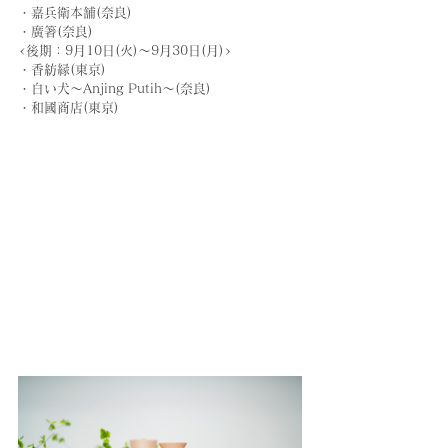
・嘉兵衛本舗(奈良)
・廣箸(奈良)
<後期：9月10日(火)～9月30日(月)>
・香紡縁(東京)
・白い犬～Anjing Putih～(奈良)
・和國商店(東京)