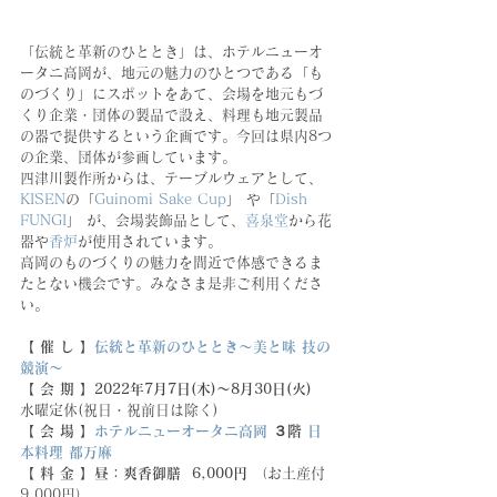
「伝統と革新のひととき」は、ホテルニューオ
ータニ高岡が、地元の魅力のひとつである「も
のづくり」にスポットをあて、会場を地元もづ
くり企業・団体の製品で設え、料理も地元製品
の器で提供するという企画です。今回は県内8つ
の企業、団体が参画しています。
四津川製作所からは、テーブルウェアとして、
KISEN
の「
Guinomi Sake Cup
」 や「
Dish 
FUNGI
」 が、会場装飾品として、
喜泉堂
から花
器や
香炉
が使用されています。
高岡のものづくりの魅力を間近で体感できるま
たとない機会です。みなさま是非ご利用くださ
い。
【 催 し 】
伝統と革新のひととき～美と味 技の
競演～
【 会 期 】2022年7月7日(木)～8月30日(火)  
水曜定休(祝日・祝前日は除く)
【 会 場 】
ホテルニューオータニ高岡
 ３階 
日
本料理 都万麻
【 料 金 】昼：爽香御膳  6,000円 
（お土産付
9,000円）