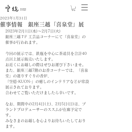
2023年1月31日
催事情報 銀座三越「喜泉堂」展
2023年2月1日(水)～2月7日(火)
銀座三越７F 工芸品コーナーにて「喜泉堂」の 
催事が行われます。
今回の展示では、鉄瓶を中心に茶道具を合計40
点以上展示販売いたします。
お近くにお越しの際はぜひお運び下さいませ。
また、銀座三越7階のお香コーナーでは、「喜泉
堂」の選りすぐりの香炉、
「空穏-KUON-」の癒しのインテリアなどが常設
展示されております。
合わせてご覧いただけましたら幸いです。
なお、期間中の2月4日(土)、2月5日(日)は、ブ
ランドプロデューサーのススムが在廊予定で
す。
みなさまのお越しを心よりお待ちいたしており
ます。