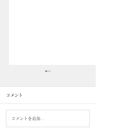
コメント
コメントを追加…
！会期延長！誠品生活日
POP UP 情報
本橋 『KISEN・空穏
本橋「誠品生活