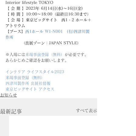
Interior lifestyle TOKYO
【 会 期 】2023年 6月14日(水)〜16日(金)
【 時 間 】10:00～18:00（最終日16:30まで）
【 会 場 】東京ビッグサイト　西1・2 ホール＋
アトリウム
【ブース】
西1ホール W1-N001　(有)四津川製
作所
　　　　（出展ゾーン：JAPAN STYLE）
※入場には
来場事前登録（無料）
が必要です。
あらかじめご確認をお願いします。
インテリア ライフスタイル2023
来場事前登録（無料）
四津川製作所 出展社情報
東京ビッグサイト アクセス
お知らせ
すべて表示
最新記事