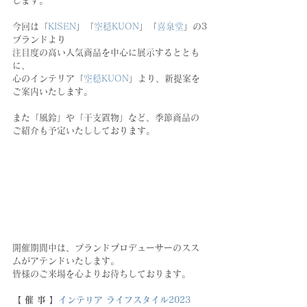
します。
今回は「
KISEN
」「
空穏KUON
」「
喜泉堂
」の3
ブランドより
注目度の高い人気商品を中心に展示するととも
に、
心のインテリア「
空穏KUON
」より、新提案を
ご案内いたします。
また「風鈴」や「干支置物」など、季節商品の
ご紹介も予定いたししております。
開催期間中は、ブランドプロデューサーのスス
ムがアテンドいたします。
皆様のご来場を心よりお待ちしております。
【 催 事 】
インテリア ライフスタイル2023