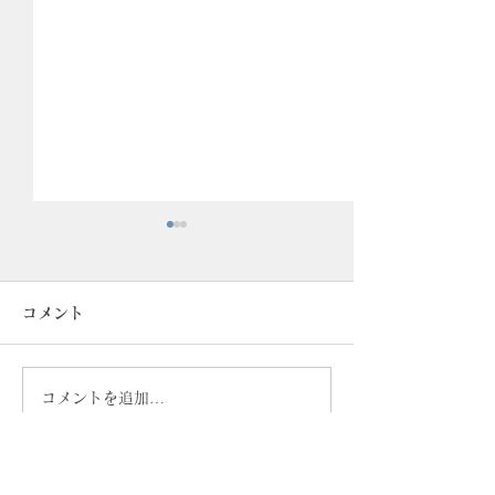
コメント
コメントを追加…
！会期延長！誠品生活日
POP UP 情報
本橋 『KISEN・空穏
本橋「誠品生活
KUON・喜泉堂』POP