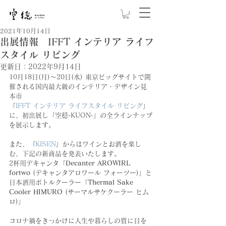
2021年10月14日
出展情報 IFFT インテリア ライフ
スタイル リビング
更新日：
2022年9月14日
10月18日(月)～20日(水) 東京ビッグサイトで開
催される国内最大級のインテリア・デザイン見
本市
「
IFFT インテリア ライフスタイル リビング
」
に、初出展し「空穏-KUON-」の全ラインナップ
を展示します。
また、『
KISEN
』からはワインとお酒を楽し
む、下記の新商品を発表いたします。
2杯用デキャンタ「
Decanter AROWIRL 
fortwo
 (デキャンタアロワール フォーツー)」と
日本酒用ボトルクーラー「
Thermal Sake 
Cooler HIMURO
 (サーマルサケクーラー ヒム
ロ)」
コロナ禍をきっかけに人生や暮らしの質に目を