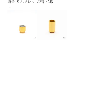
塔音 りんマレッ
塔音 仏飯
ト
塔音 茶器
塔音 香筒
新商品
塔音 敷台（小）
塔音 敷台