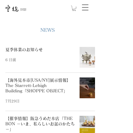
NEWS
夏季休業のお知らせ
6 日前
【海外見本市[USA/NY]展示情報】
The Starrett-Lehigh
Building「SHOPPE OBJECT」
7月29日
【催事情報】阪急うめだ本店「THE
BON －いま、私らしいお盆のかたち
－」