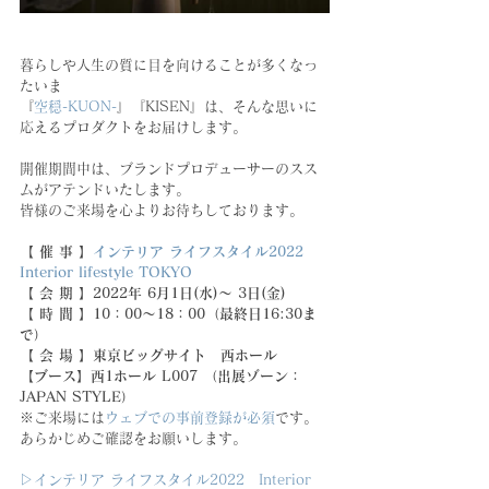
暮らしや人生の質に目を向けることが多くなっ
たいま
『
空穏-KUON-
』『KISEN』は、そんな思いに
応えるプロダクトをお届けします。
開催期間中は、ブランドプロデューサーのスス
ムがアテンドいたします。
皆様のご来場を心よりお待ちしております。
【 催 事 】
インテリア ライフスタイル2022　
Interior lifestyle TOKYO
【 会 期 】2022年 6月1日(水)〜 3日(金)
【 時 間 】10：00～18：00（最終日16:30ま
で）
【 会 場 】東京ビッグサイト　西ホール
【ブース】西1ホール L007 （出展ゾーン：
JAPAN STYLE）
※ご来場には
ウェブでの事前登録が必須
です。
あらかじめご確認をお願いします。
▷インテリア ライフスタイル2022　Interior 