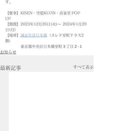
す。
【催事】KISEN・空穏KUON・喜泉堂 POP 
UP 
【期間】2023年12月26日(火)～ 2024年1月29
日(月)　
【場所】
誠品生活日本橋
（コレド室町テラス2
階）
　　　　東京都中央区日本橋室町３丁目２-１
お知らせ
すべて表示
最新記事