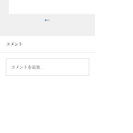
コメント
年末年始休業の
コメントを追加…
！会期延長！誠品生活日
本橋 『KISEN・空穏
KUON・喜泉堂』POP
UP