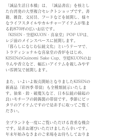
「誠品生活日本橋」は、「誠品書店」を核とし
た台湾発の大型複合セレクトショップです。書
籍、雑貨、文房具、フードなどを展開し、様々
なライフスタイルやカルチャーアイテムが集ま
る約870坪の広いお店です。
『KISEN・空穏KUON・喜泉堂』POP UPは、
レジ前のメインスペースに展開します。
「暮らしになじむ伝統文化」というテーマで、
トラディショナルな喜泉堂の香炉をはじめ、
KISENのGuinomi Sake Cup、空穏KUONのお
りんや香立など、幅広いアイテムを親しみやす
い雰囲気で展開します。
また、いよいよ販売開始となりましたKISENの
新商品『彩四季 帯留』も全種類展示いたしま
す。独楽・鈴・破魔矢など、日本伝統の縁起の
良いモチーフの鋳錫製の帯留です。季節にピッ
タリのアイテムですので是非手に取ってご覧く
ださい。
全ブランドを一度にご覧いただける貴重な機会
です。是非お運びいただけましたら幸いです。
年末年始みなさまのご来場をお待ちしておりま