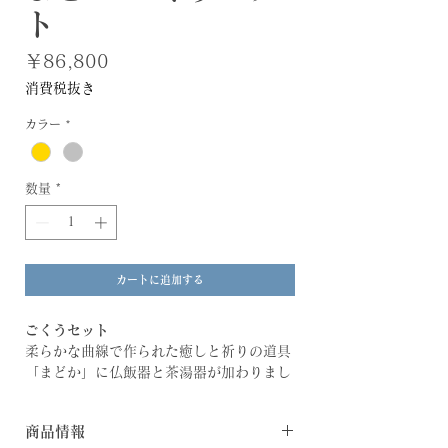
ト
価
￥86,800
格
消費税抜き
カラー
*
数量
*
カートに追加する
ごくうセット
柔らかな曲線で作られた癒しと祈りの道具
「まどか」に仏飯器と茶湯器が加わりまし
た。「おぶく(御仏供)」にはご飯を「さゆ
(茶湯器)」にはお茶やお水を入れてお供え
商品情報
ください。「香・花・灯・水・食」の揃っ