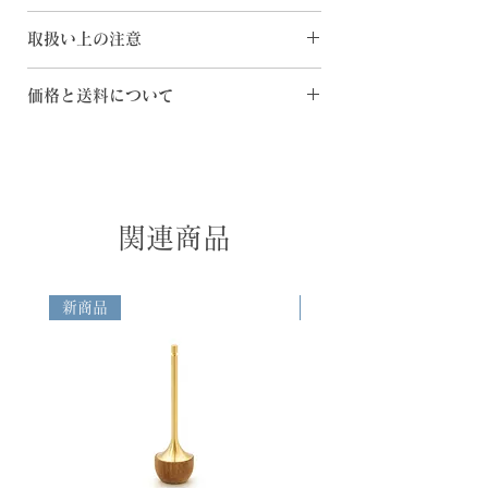
た本格的な五供(ごくう)の設えが整いま
どんぐりん
す。
取扱い上の注意
[素 材] 真鍮・天然木
[サイズ] φ44×H61mm
「まどかごくうセット」は、どんぐりん、
・品質の追求の為、掲載商品のスペック・
花
価格と送料について
仏飯器、茶湯器、香、灯、花、額、敷台の
カラー・価格等は予告なく変更することが
[素 材] 真鍮
8点セットです。
ございます。
◆日本国内へのご配送 ・購入金額1万円以
[サイズ] φ40×H41mm
・お客様のお使いのモニター設定、お部屋
上の場合は、送料無料 ・購入金額1万円未
灯
どんぐりん
の照明等により掲載商品の色が実際のイメ
満の場合は下記送料を申し受けます -関
[素 材] 真鍮
どんぐりの中にしまわれた振り子でおりん
ージと異なる場合がございます。あらかじ
東・信越・北陸・中部・関西地方のお客様
[サイズ] φ52×H28mm
を鳴らします。（特許取得済み）
めご了承ください。
＝730円 -南東北・中国・四国地方のお客
香
関連商品
振り子で鳴らす動作は、丁寧で心落ち着く
・空穏KUONの商品は職人が一つ一つ手作
様＝840円 -北東北・九州地方のお客様＝
[素 材] 真鍮
ひとときを感じさせてくれます。可愛らし
業で制作しておりますので、形や重さ、仕
950円 -北海道・沖縄地方のお客様＝
[サイズ] φ70×H18mm
いデザインにマッチした澄んだ明るい音色
上がりに微妙な違いがございます。
1,280円 ◆日本国外へのご配送 箱サイ
額
です。
新商品
新商品
ズ・重量、配送先に応じて算出された配送
[素 材] 亜鉛合金・鉄・アクリル・磁石
料を申し受けます。また、お受け取りの際
[サイズ] W80×D27×H80mm（写真サイ
おぶく
に「送料」とは別に、関税や輸入消費税な
ズ: W65×D65mm）
優しいフォルムの木製台座と真鍮を組み合
どの諸費用が発生する場合がございます。
敷台（大）
わせた仏飯器。ご飯をお供えすることでご
これらの費用はお客様のご負担となります
[素 材] 天然木
先祖様と繋がることができるといわれてい
ので、あらかじめご了承ください。
[サイズ] W324 ×D220×H145mm
ます。
◆Domestic Shipping (Japan Only)
おぶく
Free shipping for orders over
[素 材] 真鍮・天然木・ SUS