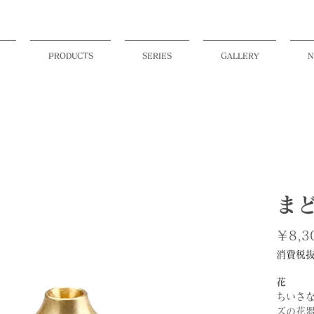
PRODUCTS
SERIES
GALLERY
N
まど
￥8,3
消費税
花
ちいさ
ズの花