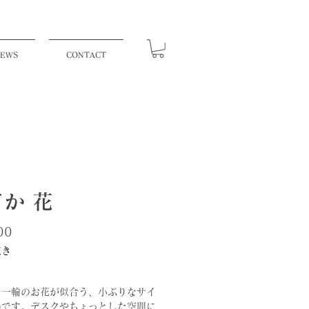
EWS
CONTACT
か 花
価
00
格
抜き
な一輪のお花が似合う、小ぶりなサイ
器です。デスクやちょっとした空間に