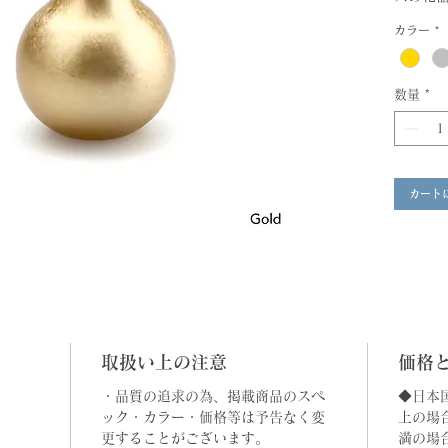
も程よ
カラー
*
ます。
＿
数量
*
まどか M
まるく
たち。
します
色もあ
カート
Price
Gold/S
yen）
取扱い上の注意
価格
・品質の追求の為、掲載商品のスペ
◆日本
ック・カラー・価格等は予告なく変
上の場
更することがございます。
満の場