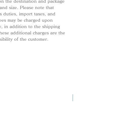
on the destination and package
and size. Please note that
 duties, import taxes, and
fees may be charged upon
y, in addition to the shipping
hese additional charges are the
ibility of the customer.
新商品