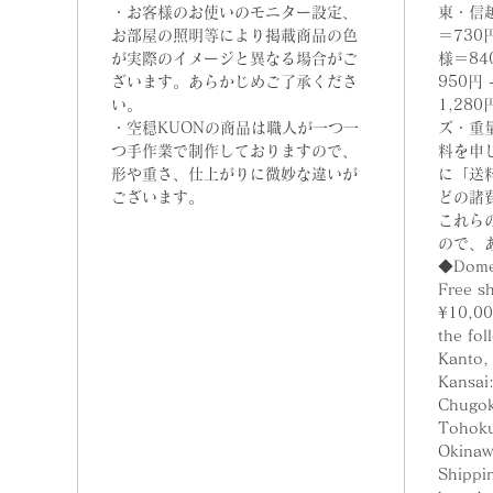
・お客様のお使いのモニター設定、
東・信
お部屋の照明等により掲載商品の色
＝730
が実際のイメージと異なる場合がご
様＝84
ざいます。あらかじめご了承くださ
950円
い。
1,28
・空穏KUONの商品は職人が一つ一
ズ・重
つ手作業で制作しておりますので、
料を申
形や重さ、仕上がりに微妙な違いが
に「送
ございます。
どの諸
これら
ので、
◆Domes
Free sh
¥10,00
the fol
Kanto,
Kansai
Chugok
Tohoku
Okinaw
Shippin