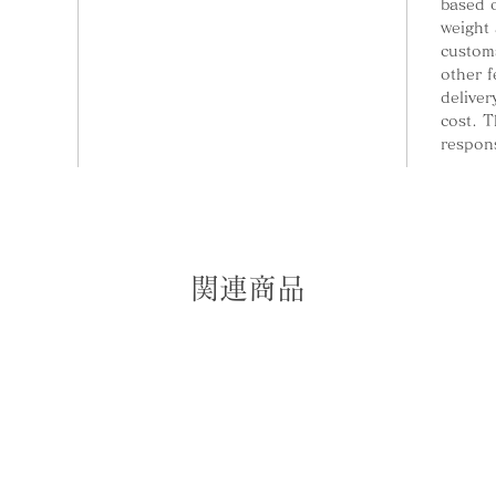
based 
weight 
customs
other 
deliver
cost. T
respons
関連商品