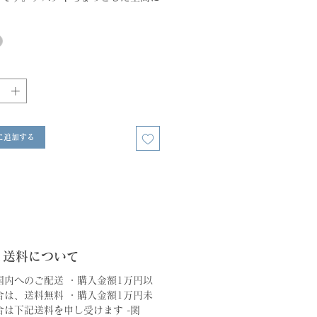
くマッチし、空間に彩りを与えてくれ
adoka
柔らかな曲線を描く癒しと祈りの道具
まわりを森のように優しい空気で満た
。振子で奏でるどんぐりんの澄んだ音
なたの心を優しくします。
に追加する
ilver 8,300 yen（税込9,130
と送料について
国内へのご配送 ・購入金額1万円以
合は、送料無料 ・購入金額1万円未
合は下記送料を申し受けます -関