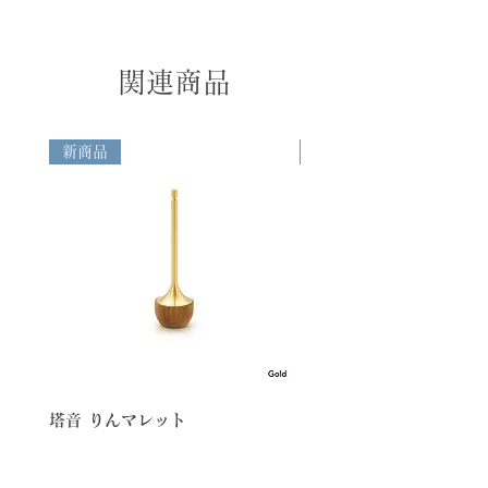
上の場合は、送料無料 ・購入金額1万円未
を柔らかく包み込みます。
の照明等により掲載商品の色が実際のイメ
満の場合は下記送料を申し受けます -関
フォルムのかわいらしさを一層引き立たせ
ージと異なる場合がございます。あらかじ
東・信越・北陸・中部・関西地方のお客様
るやさしげなピンク色は、インテリアに柔
めご了承ください。
＝730円 -南東北・中国・四国地方のお客
関連商品
らかな雰囲気を加えたいときにぴったりマ
・空穏KUONの商品は職人が一つ一つ手作
様＝840円 -北東北・九州地方のお客様＝
ッチします。
業で制作しておりますので、形や重さ、仕
950円 -北海道・沖縄地方のお客様＝
上がりに微妙な違いがございます。
1,280円 ◆日本国外へのご配送 箱サイ
Price
新商品
新商品
ズ・重量、配送先に応じて算出された配送
10,500 yen（税込11,550 yen）
料を申し受けます。また、お受け取りの際
に「送料」とは別に、関税や輸入消費税な
どの諸費用が発生する場合がございます。
これらの費用はお客様のご負担となります
ので、あらかじめご了承ください。
◆Domestic Shipping (Japan Only)
Free shipping for orders over
¥10,000. For orders under ¥10,000,
the following shipping fees apply:
Kanto, Shinetsu, Hokuriku, Chubu,
Kansai: ¥730 South Tohoku,
塔音 りんマレット
美空
Chugoku, Shikoku: ¥840 North
Tohoku, Kyushu: ¥950 Hokkaido,
Okinawa: ¥1,358 ◆ International