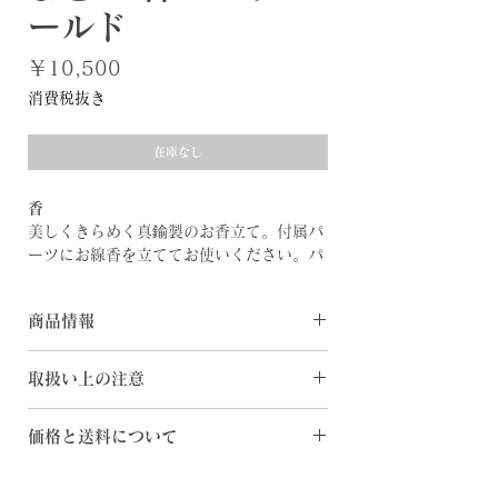
ールド
価
￥10,500
格
消費税抜き
在庫なし
香
美しくきらめく真鍮製のお香立て。付属パ
ーツにお線香を立ててお使いください。パ
ーツを取り外すことでコーンタイプのお香
もご使用いただけます。シンプルなデザイ
商品情報
ンでどんな空間にも合わせやすい香立で
す。
[素 材] 真鍮
＿
取扱い上の注意
[サイズ] φ70×H18mm
まどか Madoka
・品質の追求の為、掲載商品のスペック・
価格と送料について
甘くやさしい輝きの「まどか Pink
カラー・価格等は予告なく変更することが
gold」。まるく可愛いフォルムと振子で奏
ございます。
◆日本国内へのご配送 ・購入金額1万円以
でるどんぐりんの澄んだ音色があなたの心
・お客様のお使いのモニター設定、お部屋