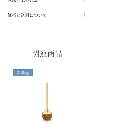
[素 材] 真鍮・天然木・ステンレス
ーが付属します。
[サイズ] φ55×H67mm
・品質の追求の為、掲載商品のスペック・
鈴灯
価格と送料について
鈴灯
カラー・価格等は予告なく変更することが
[素 材] 真鍮・天然木
お鈴としてもご使用になれる蝋燭立です。
ございます。
◆日本国内へのご配送 ・購入金額1万円以
[サイズ] φ46×H40mm
棒蝋燭、カップ蝋燭、お好みの蝋燭をご使
・お客様のお使いのモニター設定、お部屋
上の場合は、送料無料 ・購入金額1万円未
鈴香
用になれます。木製ベースが熱伝導を防
の照明等により掲載商品の色が実際のイメ
満の場合は下記送料を申し受けます -関
[素 材] 真鍮・天然木
ぎ、熱くなっても大切な家具など設置面を
ージと異なる場合がございます。あらかじ
東・信越・北陸・中部・関西地方のお客様
[サイズ] φ65×H40mm
傷めることがございません。
めご了承ください。
＝730円 -南東北・中国・四国地方のお客
鈴棒
関連商品
・空穏KUONの商品は職人が一つ一つ手作
様＝840円 -北東北・九州地方のお客様＝
[素 材] 真鍮
鈴香
業で制作しておりますので、形や重さ、仕
950円 -北海道・沖縄地方のお客様＝
[サイズ] φ12×H65mm
お鈴としてもご使用になれる香炉です。香
上がりに微妙な違いがございます。
1,280円 ◆日本国外へのご配送 箱サイ
敷台
炉灰を入れて、もしくは専用ホルダーをセ
新商品
新商品
ズ・重量、配送先に応じて算出された配送
[素 材] 天然木
ットして線香をご使用になれます。90mm
料を申し受けます。また、お受け取りの際
[サイズ] W260×D115×H15mm
以下の短寸線香をご使用ください。
に「送料」とは別に、関税や輸入消費税な
どの諸費用が発生する場合がございます。
リン棒
これらの費用はお客様のご負担となります
自立する真鍮製のりん棒です。ほどよい重
ので、あらかじめご了承ください。
さでふりこのようにリンをたたくことがで
◆Domestic Shipping (Japan Only)
きます。
Free shipping for orders over
¥10,000. For orders under ¥10,000,
敷台
the following shipping fees apply: