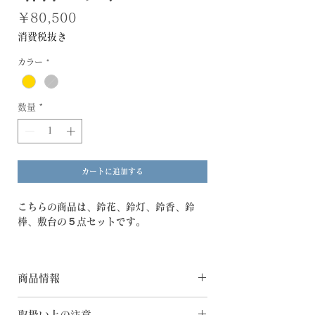
価
￥80,500
格
消費税抜き
カラー
*
数量
*
カートに追加する
こちらの商品は、鈴花、鈴灯、鈴香、鈴
棒、敷台の５点セットです。
鈴花
お鈴としてもご使用になれる花立です。お
商品情報
花を生ける落としには、腐食に強いステン
レスを採用、お手入れが容易です。お花を
鈴花
垂直に綺麗に挿すことができる専用ホルダ
取扱い上の注意