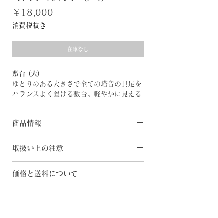
価
￥18,000
格
消費税抜き
在庫なし
敷台 (大)
ゆとりのある大きさで全ての塔音の具足を
バランスよく置ける敷台。軽やかに見える
ように工夫された形状は端正なデザインの
道具の魅力を引き立てます。大小の敷台を
商品情報
重ねて立体感のあるレイアウトも可能で
す。
[素 材] 天然木
＿
取扱い上の注意
[サイズ] W324×D220×H15mm
塔音 Tone
・品質の追求の為、掲載商品のスペック・
価格と送料について
教会の鐘塔、寺院の仏塔。古より祈りの場
カラー・価格等は予告なく変更することが
には塔と音が寄り添ってきました。塔音
ございます。
◆日本国内へのご配送 ・購入金額1万円以
は、現代の生活に音を添え、癒しの場を作
・お客様のお使いのモニター設定、お部屋
上の場合は、送料無料 ・購入金額1万円未
ります。置かれた場所を凛とした雰囲気に
の照明等により掲載商品の色が実際のイメ
満の場合は下記送料を申し受けます -関
導く端正な佇まいの癒しと祈りの道具。
ージと異なる場合がございます。あらかじ