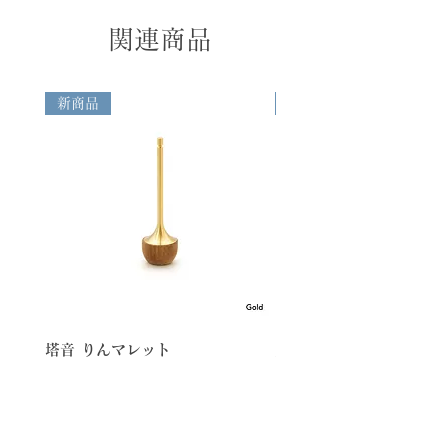
東・信越・北陸・中部・関西地方のお客様
香・花・灯・水・食の全てが揃った本格的
めご了承ください。
＝730円 -南東北・中国・四国地方のお客
関連商品
な五供の設えです。花入、香炉、燭台はお
・空穏KUONの商品は職人が一つ一つ手作
様＝840円 -北東北・九州地方のお客様＝
りんとして音を奏でることもできます。
業で制作しておりますので、形や重さ、仕
950円 -北海道・沖縄地方のお客様＝
上がりに微妙な違いがございます。
1,280円 ◆日本国外へのご配送 箱サイ
Price
新商品
新商品
ズ・重量、配送先に応じて算出された配送
Brown/Natural 18,000 yen（税込
料を申し受けます。また、お受け取りの際
19,800 yen）
に「送料」とは別に、関税や輸入消費税な
どの諸費用が発生する場合がございます。
これらの費用はお客様のご負担となります
ので、あらかじめご了承ください。
◆Domestic Shipping (Japan Only)
Free shipping for orders over
¥10,000. For orders under ¥10,000,
the following shipping fees apply:
Kanto, Shinetsu, Hokuriku, Chubu,
Kansai: ¥730 South Tohoku,
塔音 りんマレット
美空
Chugoku, Shikoku: ¥840 North
Tohoku, Kyushu: ¥950 Hokkaido,
Okinawa: ¥1,305 ◆ International
Shipping Shipping fees are calculated