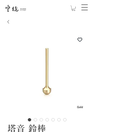
塔音 鈴棒