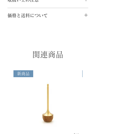
[サイズ] φ12×H65mm
には塔と音が寄り添ってきました。塔音
は、現代の生活に音を添え、癒しの場を作
・品質の追求の為、掲載商品のスペック・
価格と送料について
ります。置かれた場所を凛とした雰囲気に
カラー・価格等は予告なく変更することが
導く端正な佇まいの癒しと祈りの道具。
ございます。
◆日本国内へのご配送 ・購入金額1万円以
香・花・灯・水・食の全てが揃った本格的
・お客様のお使いのモニター設定、お部屋
上の場合は、送料無料 ・購入金額1万円未
な五供の設えです。花入、香炉、燭台はお
の照明等により掲載商品の色が実際のイメ
満の場合は下記送料を申し受けます -関
りんとして音を奏でることもできます。
ージと異なる場合がございます。あらかじ
東・信越・北陸・中部・関西地方のお客様
めご了承ください。
＝730円 -南東北・中国・四国地方のお客
関連商品
Price
・空穏KUONの商品は職人が一つ一つ手作
様＝840円 -北東北・九州地方のお客様＝
Gold/Silver 3,500 yen（税込3,850
業で制作しておりますので、形や重さ、仕
950円 -北海道・沖縄地方のお客様＝
yen）
上がりに微妙な違いがございます。
1,280円 ◆日本国外へのご配送 箱サイ
新商品
新商品
ズ・重量、配送先に応じて算出された配送
料を申し受けます。また、お受け取りの際
に「送料」とは別に、関税や輸入消費税な
どの諸費用が発生する場合がございます。
これらの費用はお客様のご負担となります
ので、あらかじめご了承ください。
◆Domestic Shipping (Japan Only)
Free shipping for orders over
¥10,000. For orders under ¥10,000,
the following shipping fees apply: