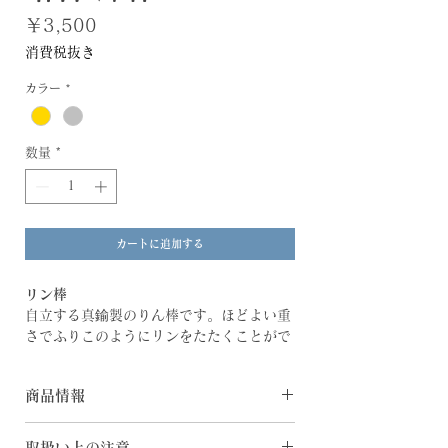
価
￥3,500
格
消費税抜き
カラー
*
数量
*
カートに追加する
リン棒
自立する真鍮製のりん棒です。ほどよい重
さでふりこのようにリンをたたくことがで
きます。
＿
商品情報
塔音 Tone
[素 材] 真鍮
教会の鐘塔、寺院の仏塔。古より祈りの場
取扱い上の注意